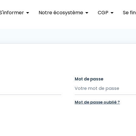
S'informer
arrow_drop_down
Notre écosystème
arrow_drop_down
CGP
arrow_drop_down
Se fi
Mot de passe
Mot de passe oublié ?