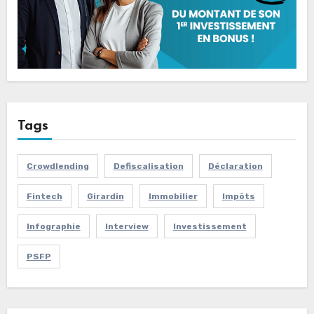
Tags
Crowdlending
Defiscalisation
Déclaration
Fintech
Girardin
Immobilier
Impôts
Infographie
Interview
Investissement
PSFP