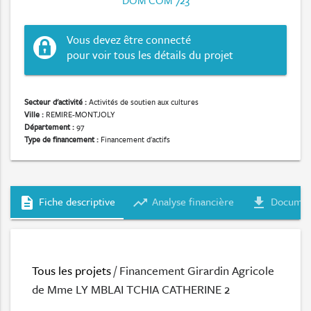
DOM COM 723
Vous devez être connecté
pour voir tous les détails du projet
Secteur d'activité :
Activités de soutien aux cultures
Ville :
REMIRE-MONTJOLY
Département :
97
Type de financement :
Financement d'actifs
Fiche descriptive
Analyse financière
Documen
description
trending_up
file_download
Tous les projets
/ Financement Girardin Agricole
de Mme LY MBLAI TCHIA CATHERINE 2