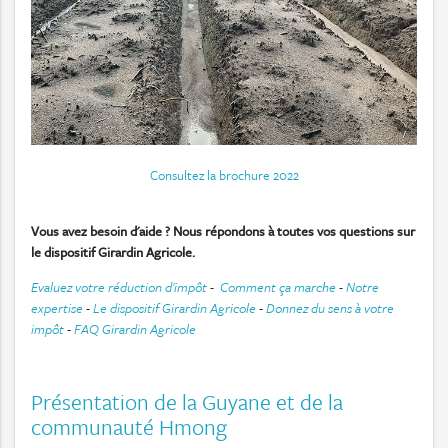
Consultez la brochure 2022
Vous avez besoin d'aide ? Nous répondons à toutes vos questions sur
le dispositif Girardin Agricole.
Evaluez votre réduction d'impôt
-
Comment ça marche
-
Notre
expertise
-
Le dispositif Girardin Agricole
-
Donnez du sens à votre
impôt
-
FAQ Girardin Agricole
Présentation de la Guyane et de la
communauté Hmong