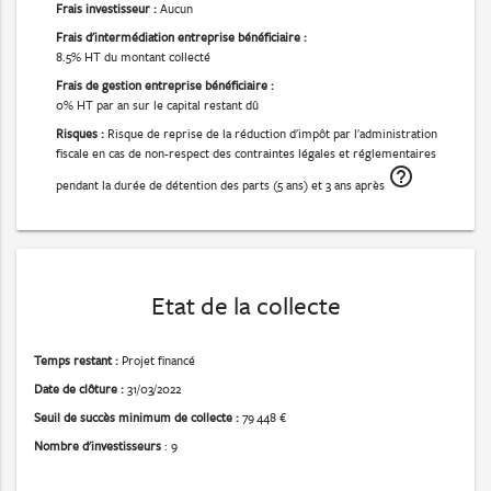
Frais investisseur :
Aucun
Frais d'intermédiation entreprise bénéficiaire :
8.5% HT du montant collecté
Frais de gestion entreprise bénéficiaire :
0% HT par an sur le capital restant dû
Risques :
Risque de reprise de la réduction d'impôt par l'administration
fiscale en cas de non-respect des contraintes légales et réglementaires
help_outline
pendant la durée de détention des parts (5 ans) et 3 ans après
Etat de la collecte
Temps restant :
Projet financé
Date de clôture :
31/03/2022
Seuil de succès minimum de collecte :
79 448 €
Nombre d'investisseurs
: 9