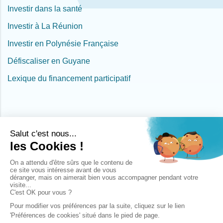
Investir dans la santé
Investir à La Réunion
Investir en Polynésie Française
Défiscaliser en Guyane
Lexique du financement participatif
La société Les Entreprêteurs, SAS au capital de 200.000 €, sise au 34, rue
de l'Ourcq à Paris (75019), immatriculée au RCS de Paris sous le numéro
805 291 317 est agréée par l'Autorité des Marchés Financiers (AMF) en
qualité de Prestataire de Services de Financement Participatif (PSFP) sous le
numéro FP-2023-28.
La société Les Entreprêteurs a été mandatée en qualité d'Agent de
Prestataire de Services de Paiement de la société Lemonway.