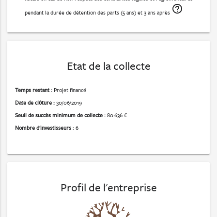
help_outline
pendant la durée de détention des parts (5 ans) et 3 ans après
auto
Foreground
Background
Window
Etat de la collecte
Font Size
Text Edge Style
Font Family
Temps restant :
Projet financé
Defaults
Done
Date de clôture :
30/06/2019
Seuil de succès minimum de collecte :
80 636 €
Nombre d'investisseurs
: 6
Profil de l'entreprise