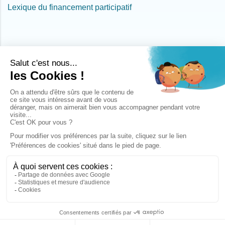
Lexique du financement participatif
La société Les Entreprêteurs, SAS au capital de 200.000 €, sise au 34, rue
de l'Ourcq à Paris (75019), immatriculée au RCS de Paris sous le numéro
805 291 317 est agréée par l'Autorité des Marchés Financiers (AMF) en
qualité de Prestataire de Services de Financement Participatif (PSFP) sous le
numéro FP-2023-28.
La société Les Entreprêteurs a été mandatée en qualité d'Agent de
Prestataire de Services de Paiement de la société Lemonway.
Mentions légales
-
CGU Les Entreprêteurs
-
CGU Lemonway
-
Réclamations
-
Politique de protection des données
-
Conflit d'intérêts
-
Rapports annuels
Ce site est protégé par reCAPTCHA - Les Entreprêteurs © 2026