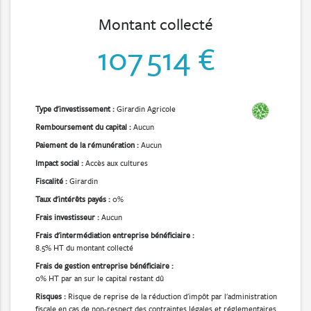
1.75x
Montant collecté
1.5x
107 514 €
1.25x
1x
0.75x
0.5x
Type d'investissement :
Girardin Agricole
0.25x
Remboursement du capital :
Aucun
1x
Paiement de la rémunération :
Aucun
Subtitles
Impact social :
Accès aux cultures
Fiscalité :
Girardin
subtitles off
Taux d'intérêts payés :
0%
Captions
Frais investisseur :
Aucun
Frais d'intermédiation entreprise bénéficiaire :
captions off
8.5% HT du montant collecté
Frais de gestion entreprise bénéficiaire :
Chapters
0% HT par an sur le capital restant dû
Risques :
Risque de reprise de la réduction d'impôt par l'administration
Chapters
fiscale en cas de non-respect des contraintes légales et réglementaires