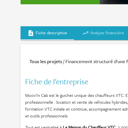
Fiche descriptive
Analyse financière
description
trending_up
Tous les projets
/ Financement structuré d'une fl
Fiche de l’entreprise
Moov'In Cab est le guichet unique des chauffeurs VTC. En
professionnelle : location et vente de véhicules hybrides,
formation VTC initiale et continue, accompagnement admi
et outils professionnels.
Tout est centralisé à
La Maison du Chauffeur VTC
, 2 00