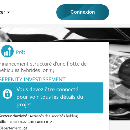
arrow_drop_down
Connexion
cer
Prêt
Financement structuré d'une flotte de
véhicules hybrides lot 13
SERENITY INVESTISSEMENT
Vous devez être connecté
pour voir tous les détails du
projet
Secteur d'activité :
Activités des sociétés holding
Ville :
BOULOGNE-BILLANCOURT
Département :
92