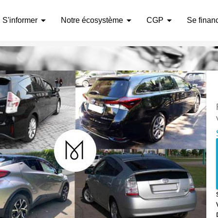
arrow_drop_down
arrow_drop_down
arrow_drop_down
S'informer
Notre écosystème
CGP
Se finan