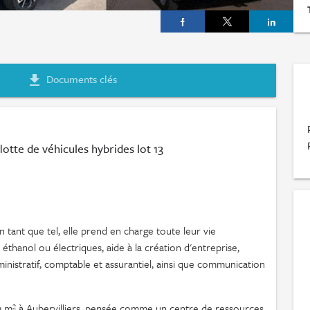
Documents clés
file_download
otte de véhicules hybrides lot 13
 tant que tel, elle prend en charge toute leur vie
 éthanol ou électriques, aide à la création d'entreprise,
nistratif, comptable et assurantiel, ainsi que communication
0 m² à Aubervilliers, pensée comme un centre de ressources