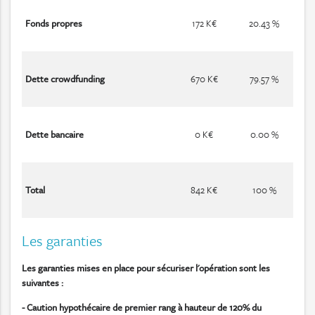
Fonds propres
172 K€
20.43 %
Dette crowdfunding
670 K€
79.57 %
Dette bancaire
0 K€
0.00 %
Total
842 K€
100 %
Les garanties
Les garanties mises en place pour sécuriser l'opération sont les
suivantes :
- Caution hypothécaire de premier rang à hauteur de 120% du