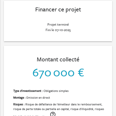
Financer ce projet
Projet terminé
Fini le 07-10-2025
Montant collecté
670 000 €
Type d'investissement :
Obligations simples
Montage :
Emission en direct
Risques :
Risque de défaillance de l'émetteur dans le remboursement,
risque de perte totale ou partielle en capital, risque d'illiquidité, risques
help_outline