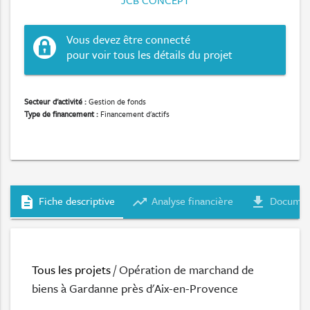
JCB CONCEPT
Vous devez être connecté
pour voir tous les détails du projet
Secteur d'activité :
Gestion de fonds
Type de financement :
Financement d'actifs
Fiche descriptive
Analyse financière
Documen
description
trending_up
file_download
Tous les projets
/ Opération de marchand de
biens à Gardanne près d'Aix-en-Provence