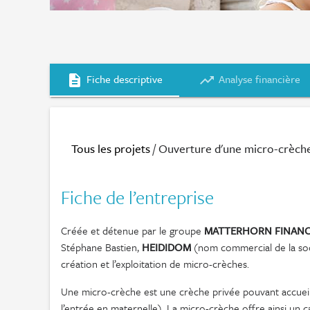
Fiche descriptive
Analyse financière
description
trending_up
Tous les projets
/ Ouverture d'une micro-crèche
Fiche de l’entreprise
Créée et détenue par le groupe
MATTERHORN FINAN
Stéphane Bastien,
HEIDIDOM
(nom commercial de la so
création et l’exploitation de micro-crèches.
Une micro-crèche est une crèche privée pouvant accueillir
l’entrée en maternelle). La micro-crèche offre ainsi un 