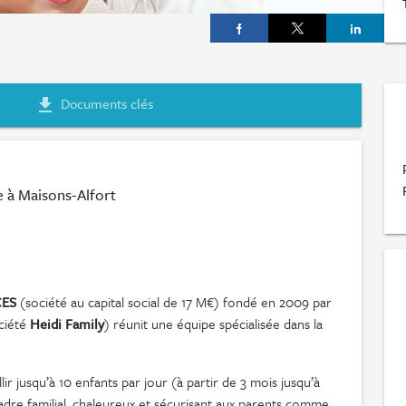
Documents clés
file_download
 à Maisons-Alfort
CES
(société au capital social de 17 M€) fondé en 2009 par
ciété
Heidi Family
) réunit une équipe spécialisée dans la
 jusqu’à 10 enfants par jour (à partir de 3 mois jusqu’à
cadre familial, chaleureux et sécurisant aux parents comme