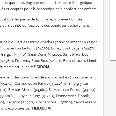
au de qualité écologique et de performance énergétique
iqués et adaptés pour la protection et le confort des enfants.
acoustique, la qualité de la lumière, la prévention des
t la qualité de l’eau sont des points particulièrement
t déjà ouvert des micro-crèches (principalement en région
00), Charenton Le Pont (94220), Boissy Saint Léger (94470),
y-Gargan (93190), Saint-Denis (93200), Saint-Maur-Des-
(94360), Fontenay Sous Bois (94120), Blois (41000), Limeil-
érimètre actuel de
HEIDIDOM.
évoient des ouvertures de micro-crèches (principalement
s (95470), Cormeilles en Parisis (95240), Champigny-sur-
410), Bry-sur-Marne (94360), St-Maur-des-Fossés (94100),
(91600), Juvisy-sur-Orge (91260), Donnemarie-Dontilly
), Juvignac (34990), Cornebarrieu (31700), Saint Laurent
ront exploitées par
HEIDIDOM
.