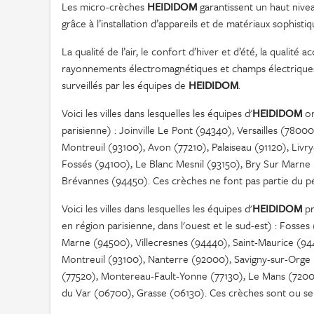
Les micro-crèches
HEIDIDOM
garantissent un haut nive
grâce à l’installation d’appareils et de matériaux sophist
La qualité de l’air, le confort d’hiver et d’été, la qualité 
rayonnements électromagnétiques et champs électriques e
surveillés par les équipes de
HEIDIDOM
.
Voici les villes dans lesquelles les équipes d'
HEIDIDOM
on
parisienne) : Joinville Le Pont (94340), Versailles (780
Montreuil (93100), Avon (77210), Palaiseau (91120), Livr
Fossés (94100), Le Blanc Mesnil (93150), Bry Sur Marne 
Brévannes (94450). Ces crèches ne font pas partie du p
Voici les villes dans lesquelles les équipes d'
HEIDIDOM
pr
en région parisienne, dans l'ouest et le sud-est) : Fosse
Marne (94500), Villecresnes (94440), Saint-Maurice (94
Montreuil (93100), Nanterre (92000), Savigny-sur-Orge 
(77520), Montereau-Fault-Yonne (77130), Le Mans (72000
du Var (06700), Grasse (06130). Ces crèches sont ou se