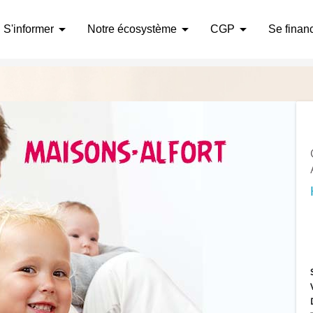
arrow_drop_down
arrow_drop_down
arrow_drop_down
S'informer
Notre écosystème
CGP
Se finan