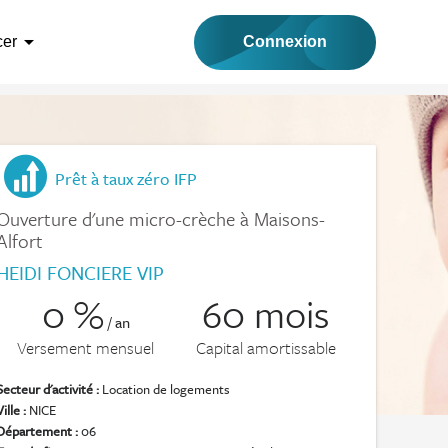
arrow_drop_down
Connexion
cer
Prêt à taux zéro IFP
Ouverture d'une micro-crèche à Maisons-
Alfort
HEIDI FONCIERE VIP
0 %
60 mois
/ an
Versement mensuel
Capital amortissable
Secteur d'activité :
Location de logements
Ville :
NICE
Département :
06