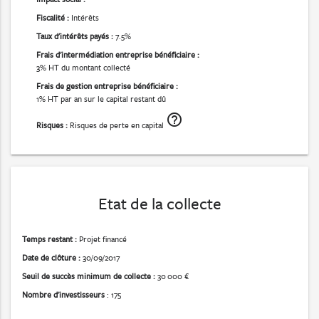
Fiscalité :
Intérêts
Taux d'intérêts payés :
7.5%
Frais d'intermédiation entreprise bénéficiaire :
3% HT du montant collecté
Frais de gestion entreprise bénéficiaire :
1% HT par an sur le capital restant dû
help_outline
Risques :
Risques de perte en capital
Etat de la collecte
Temps restant :
Projet financé
Date de clôture :
30/09/2017
Seuil de succès minimum de collecte :
30 000 €
Nombre d'investisseurs
: 175