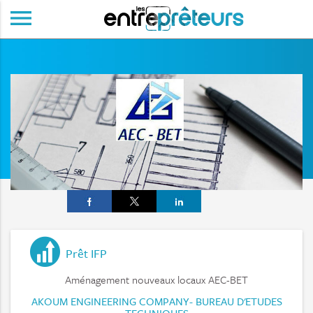
menu
Prêt IFP
Aménagement nouveaux locaux AEC-BET
AKOUM ENGINEERING COMPANY- BUREAU D'ETUDES