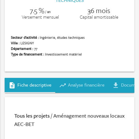
TECHNIQUES
7.5 %
36 mois
/ an
Versement mensuel
Capital amortissable
Secteur d'activité :
Ingénierie, études techniques
Ville :
LESIGNY
Département :
77
Type de financement :
Investissement matériel
Fiche descriptive
Analyse financière
Documen
description
trending_up
file_download
Tous les projets
/ Aménagement nouveaux locaux
AEC-BET