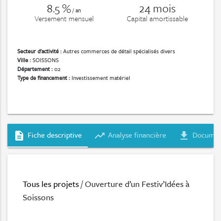
8.5 %
24 mois
/ an
Versement mensuel
Capital amortissable
Secteur d'activité :
Autres commerces de détail spécialisés divers
Ville :
SOISSONS
Département :
02
Type de financement :
Investissement matériel
Fiche descriptive
Analyse financière
Documen
description
trending_up
file_download
Tous les projets
/ Ouverture d’un Festiv’Idées à
Soissons