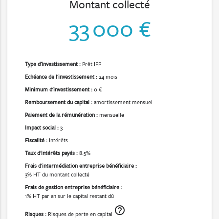
Montant collecté
33 000 €
Type d'investissement :
Prêt IFP
Echéance de l'investissement :
24 mois
Minimum d'investissement :
0 €
Remboursement du capital :
amortissement mensuel
Paiement de la rémunération :
mensuelle
Impact social :
3
Fiscalité :
Intérêts
Taux d'intérêts payés :
8.5%
Frais d'intermédiation entreprise bénéficiaire :
3% HT du montant collecté
Frais de gestion entreprise bénéficiaire :
1% HT par an sur le capital restant dû
help_outline
Risques :
Risques de perte en capital