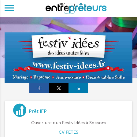
menu
Prêt IFP
Ouverture d’un Festiv’Idées à Soissons
CV FETES