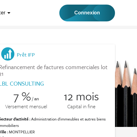
arrow_drop_down
Connexion
cer
Prêt IFP
Refinancement de factures commerciales lot
21
LBL CONSULTING
7 %
12 mois
/ an
Versement mensuel
Capital in fine
Secteur d'activité :
Administration d'immeubles et autres biens
immobiliers
Ville :
MONTPELLIER