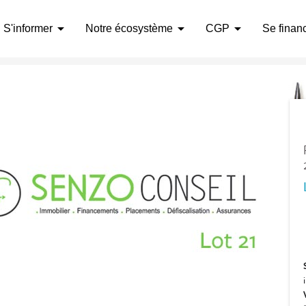
arrow_drop_down
arrow_drop_down
arrow_drop_down
S'informer
Notre écosystème
CGP
Se finan