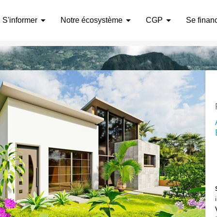
arrow_drop_down
arrow_drop_down
arrow_drop_down
S'informer
Notre écosystème
CGP
Se finan