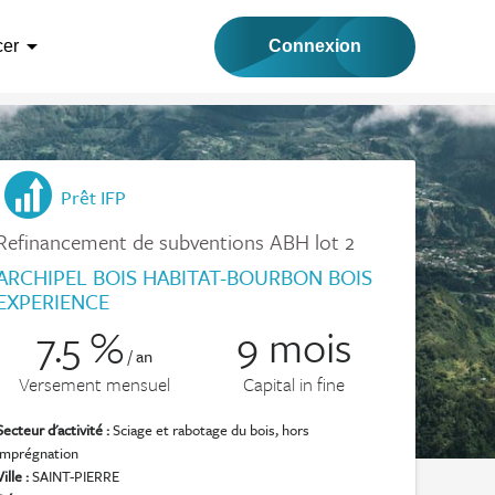
arrow_drop_down
Connexion
cer
Prêt IFP
Refinancement de subventions ABH lot 2
ARCHIPEL BOIS HABITAT-BOURBON BOIS
EXPERIENCE
7.5 %
9 mois
/ an
Versement mensuel
Capital in fine
Secteur d'activité :
Sciage et rabotage du bois, hors
imprégnation
Ville :
SAINT-PIERRE