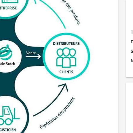
T
D
S
N