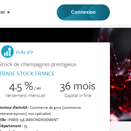
arrow_drop_down
Connexion
cer
Prêt IFP
Stock de champagnes prestigieux
TRADE STOCK FRANCE
4.5 %
36 mois
/ an
Versement mensuel
Capital in fine
Secteur d'activité :
Commerce de gros (commerce
interentreprises) non spécialisé
Ville :
PARIS-15E-ARRONDISSEMENT
Département :
75